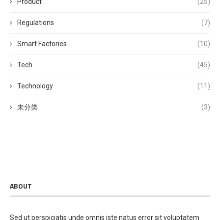
Product
(25)
Regulations
(7)
Smart Factories
(10)
Tech
(45)
Technology
(11)
未分类
(3)
ABOUT
Sed ut perspiciatis unde omnis iste natus error sit voluptatem