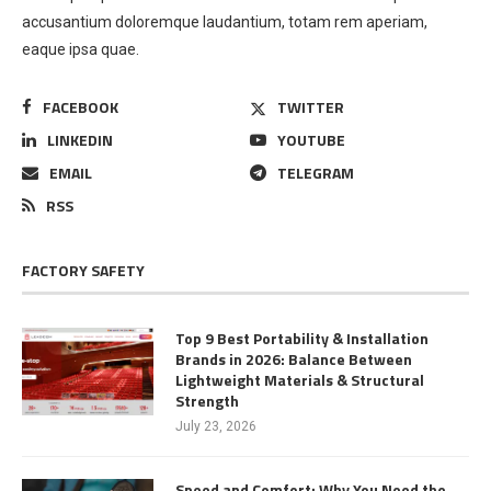
accusantium doloremque laudantium, totam rem aperiam,
eaque ipsa quae.
FACEBOOK
TWITTER
LINKEDIN
YOUTUBE
EMAIL
TELEGRAM
RSS
FACTORY SAFETY
Top 9 Best Portability & Installation
Brands in 2026: Balance Between
Lightweight Materials & Structural
Strength
July 23, 2026
Speed and Comfort: Why You Need the